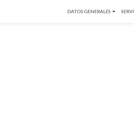
Ir
al
DATOS GENERALES
SERV
contenido